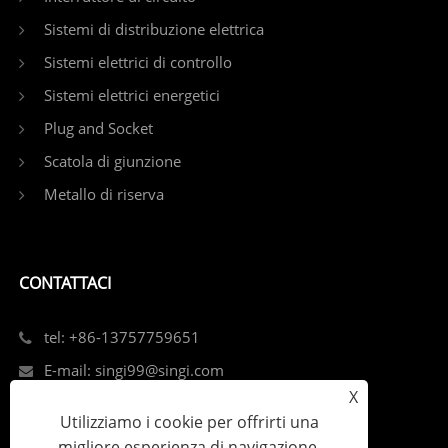
Sistemi di distribuzione elettrica
Sistemi elettrici di controllo
Sistemi elettrici energetici
Plug and Socket
Scatola di giunzione
Metallo di riserva
CONTATTACI
tel: +86-13757759651
E-mail: singi99@singi.com
X
Add: Louqiao Street, distretto di Ouhai, Città di
Utilizziamo i cookie per offrirti una
Wenzhou, provincia di Zhejiang
migliore esperienza di navigazione,