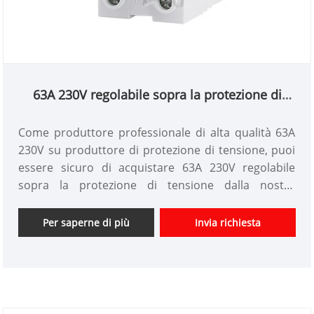
63A 230V regolabile sopra la protezione di
tensione
Come produttore professionale di alta qualità 63A
230V su produttore di protezione di tensione, puoi
essere sicuro di acquistare 63A 230V regolabile
sopra la protezione di tensione dalla nostra
fabbrica. E ti offriremo il miglior servizio post-
vendita e la consegna tempestiva • Protecizione di
Per saperne di più
Invia richiesta
tensione: 230V-300VAC
• Sotto protezione della tensione: 145-210VAC •
Protezione eccessiva: 1a-63a
• Tempo di ritardo di recupero: 3S-300s
• Descrizione del prodotto: il recupero automatico