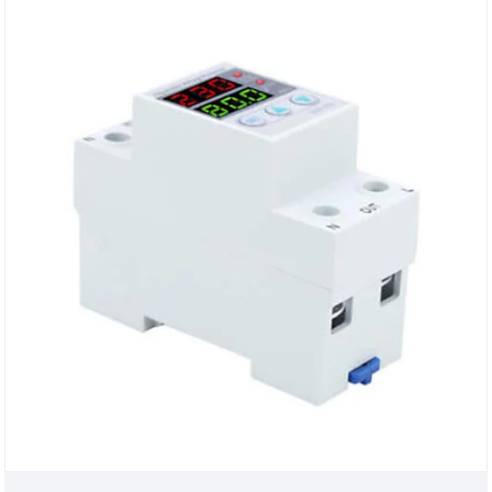
rispetto alla tensione e nel dispositivo di protezione
in tensione è conforme agli standard di
progettazione modulare. I circuiti dei prodotti
adottano componenti elettronici di buona qualità
con PE affidabile