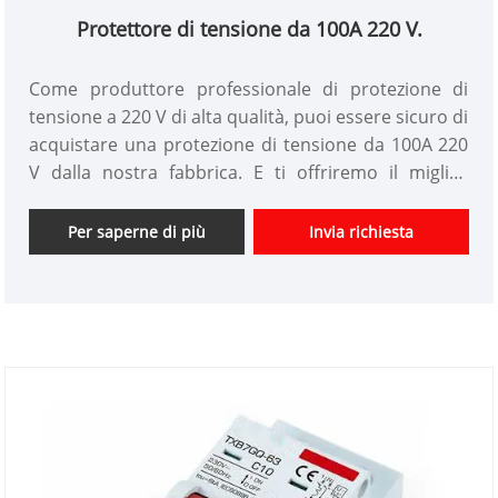
Protettore di tensione da 100A 220 V.
Come produttore professionale di protezione di
tensione a 220 V di alta qualità, puoi essere sicuro di
acquistare una protezione di tensione da 100A 220
V dalla nostra fabbrica. E ti offriremo il miglior
servizio post-vendita e la consegna tempestiva.100
Protettore di tensione (dispositivi di protezione da
Per saperne di più
Invia richiesta
sovratensione e dispositivi di protezione da parte di
sottotensione) è una nuova generazione di
dispositivi di protezione degli elettrodomestici
sviluppati dalla nostra azienda in base alla
situazione di alimentazione elettrica. Il circuito di
controllo adotta il processore a bassa potenza ad
alta velocità come nucleo, il relè di tenuta magnetica
come circuito principale e il design standard
modulare.