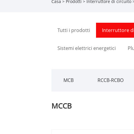
Casa
>
Prodotti
>
Interruttore di circuito
Tutti i prodotti
Interruttore di
Sistemi elettrici energetici
Pl
MCB
RCCB-RCBO
MCCB