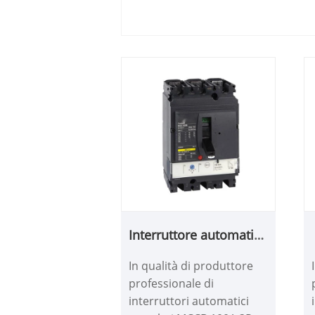
Interruttore automatico
scatolato MCCB da 100
In qualità di produttore
A 3P
professionale di
interruttori automatici