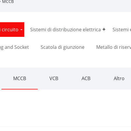
> MCCB
 circuito
Sistemi di distribuzione elettrica
Sistemi e
ug and Socket
Scatola di giunzione
Metallo di riser
MCCB
VCB
ACB
Altro