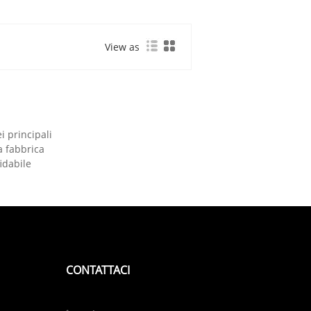
View as
i principali
ra fabbrica
fidabile
CONTATTACI