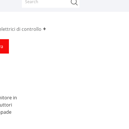
lettrici di controllo
va
nitore in
uttori
ampade