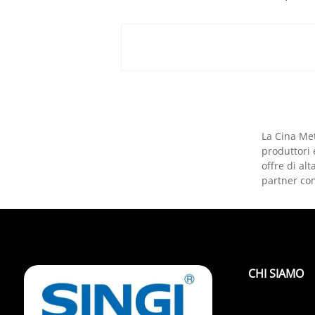
La Cina Met
produttori e
offre di alt
partner co
CHI SIAMO