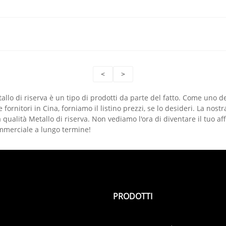
<
>
allo di riserva è un tipo di prodotti da parte del fatto. Come uno de
 fornitori in Cina, forniamo il listino prezzi, se lo desideri. La nost
a qualità Metallo di riserva. Non vediamo l'ora di diventare il tuo af
mmerciale a lungo termine!
PRODOTTI