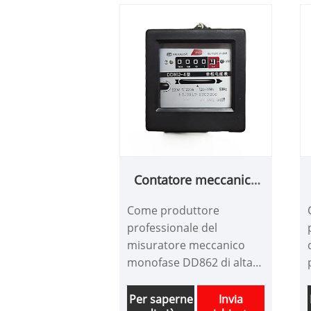
Contatore meccanico
monofase DD862
Come produttore
professionale del
misuratore meccanico
monofase DD862 di alta
qualità, puoi essere certo
di acquistare il
Per saperne
Invia