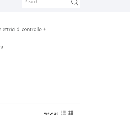
lettrici di controllo
va
View as