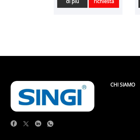
di più
richiesta
misuratore meccanico
monofase DD862 dalla
nostra fabbrica. E ti
offriremo il miglior
servizio post-vendita e la
consegna
tempestiva.DD862
Meccanico di energia
meccanica monofase si
chiama anche come
misuratore di induzione
CHI SIAMO
utilizzato per misurare il
consumo di energia attiva
da 50Hz/60Hz dalla rete
elettrica AC monofase.
Tutti gli obiettivi tecnici
sono completamente
conformi allo standard