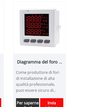
o
Diagramma del foro di
installazione
Come produttore di fori
di installazione di alta
qualità professionale,
puoi essere sicuro di
acquistare diagramma del
foro di installazione dalla
Per saperne
Invia