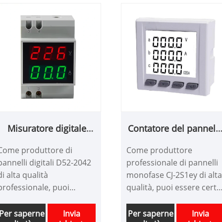
Misuratore digitale
Contatore del pannell
D52-2042 Din-Rail
monofase CJ-2S1EY
Come produttore di
Come produttore
Digital
pannelli digitali D52-2042
professionale di pannelli
di alta qualità
monofase CJ-2S1ey di alta
professionale, puoi
qualità, puoi essere certo
essere sicuro di
di acquistare il
acquistare il misuratore
misuratore di pannelli
Per saperne
Invia
Per saperne
Invia