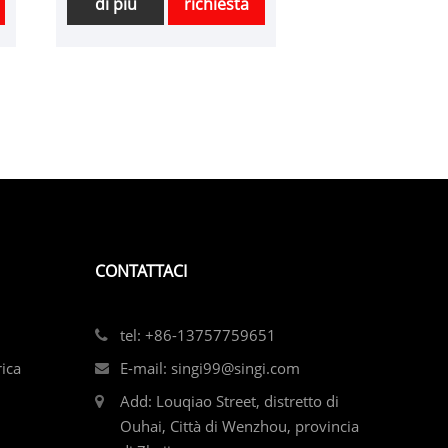
di più
richiesta
nostra fabbrica. And we
will offer you the best
after-sale service and
timely delivery.KG Electric
as a manufacturers &
suppliers of KG-2S4E
Multi-function Power
Meter in China for more
than 25 years.KG-2S4E
multi-function power
meter can measure all
CONTATTACI
commonly used power
parameters in three-
phase power grid system
tel: +86-13757759651
with high accuracy: three-
rica
E-mail: singi99@singi.com
phase voltage, three-
Add: Louqiao Street, distretto di
phase current, active
Ouhai, Città di Wenzhou, provincia
power, reactive power,