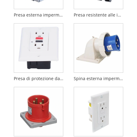
Presa esterna impermeabile 3P 4P 5P
Presa resistente alle intemperie da 13 A 250 V a doppia commutazione
Presa di protezione da dispersione verso terra
Spina esterna impermeabile 3P