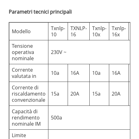
Parametri tecnici principali
Txnlp-
TXNLP-
Txnlp-
Txnlp-
Txn
Modello
10
16
10x
16x
10
Tensione
operativa
230V ~
nominale
Corrente
10a
16A
10a
16A
10
valutata in
Corrente di
riscaldamento
15a
20A
15a
20A
15
convenzionale
Capacità di
rendimento
500a
nominale IM
Limite