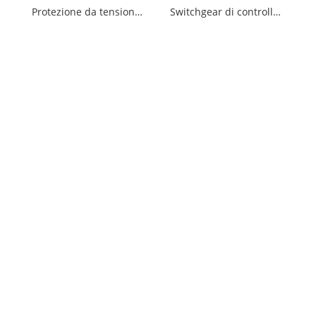
Protezione da tensione e corrente a doppio display 2P
Switchgear di controllo e protezione CJCPS